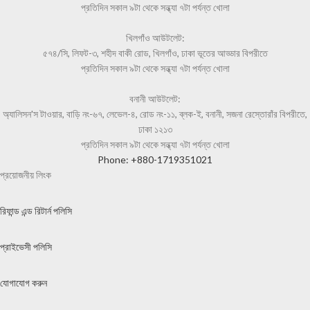
প্রতিদিন সকাল ৯টা থেকে সন্ধ্যা ৭টা পর্যন্ত খোলা
খিলগাঁও আউটলেট:
৫৭৪/সি, লিফট-৩, শহীদ বাকী রোড, খিলগাঁও, ঢাকা ভূতের আড্ডার বিপরীতে
প্রতিদিন সকাল ৯টা থেকে সন্ধ্যা ৭টা পর্যন্ত খোলা
বনানী আউটলেট:
অ্যালিসন'স টাওয়ার, বাড়ি নং-৬৭, লেভেল-৪, রোড নং-১১, ব্লক-ই, বনানী, সজনা রেস্তোরাঁর বিপরীতে,
ঢাকা ১২১৩
প্রতিদিন সকাল ৯টা থেকে সন্ধ্যা ৭টা পর্যন্ত খোলা
Phone: +880-1719351021
প্রয়োজনীয় লিংক
রিফান্ড এন্ড রিটার্ন পলিসি
প্রাইভেসী পলিসি
যোগাযোগ করুন