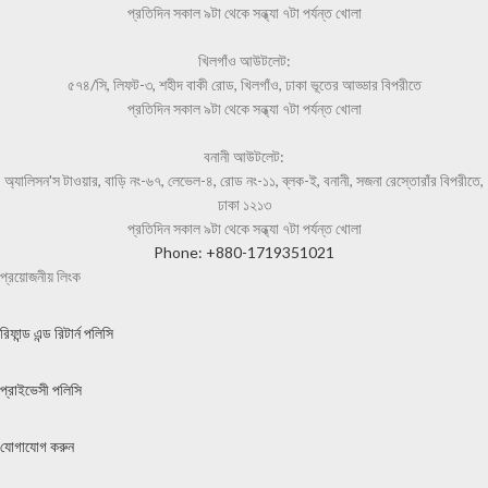
প্রতিদিন সকাল ৯টা থেকে সন্ধ্যা ৭টা পর্যন্ত খোলা
খিলগাঁও আউটলেট:
৫৭৪/সি, লিফট-৩, শহীদ বাকী রোড, খিলগাঁও, ঢাকা ভূতের আড্ডার বিপরীতে
প্রতিদিন সকাল ৯টা থেকে সন্ধ্যা ৭টা পর্যন্ত খোলা
বনানী আউটলেট:
অ্যালিসন'স টাওয়ার, বাড়ি নং-৬৭, লেভেল-৪, রোড নং-১১, ব্লক-ই, বনানী, সজনা রেস্তোরাঁর বিপরীতে,
ঢাকা ১২১৩
প্রতিদিন সকাল ৯টা থেকে সন্ধ্যা ৭টা পর্যন্ত খোলা
Phone: +880-1719351021
প্রয়োজনীয় লিংক
রিফান্ড এন্ড রিটার্ন পলিসি
প্রাইভেসী পলিসি
যোগাযোগ করুন