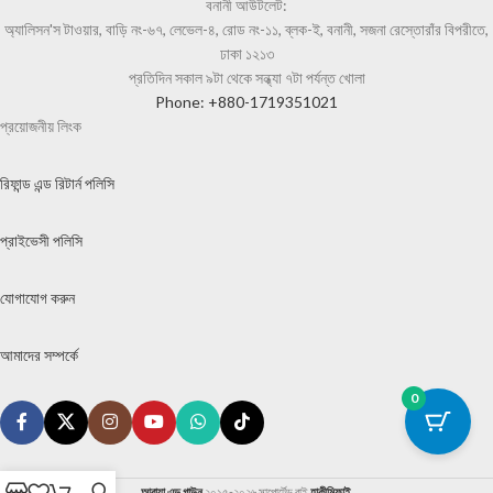
বনানী আউটলেট:
অ্যালিসন'স টাওয়ার, বাড়ি নং-৬৭, লেভেল-৪, রোড নং-১১, ব্লক-ই, বনানী, সজনা রেস্তোরাঁর বিপরীতে,
ঢাকা ১২১৩
প্রতিদিন সকাল ৯টা থেকে সন্ধ্যা ৭টা পর্যন্ত খোলা
Phone: +880-1719351021
প্রয়োজনীয় লিংক
রিফান্ড এন্ড রিটার্ন পলিসি
প্রাইভেসী পলিসি
যোগাযোগ করুন
আমাদের সম্পর্কে
0
আবায়া এন্ড গাউন
২০১৫-২০২৬ সাপোর্টেড বাই
হাকীমিফাই
.