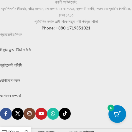
বনানী আউটলেট:
অ্যালিসন'স টাওয়ার, বাড়ি নং-৬৭, লেভেল-৪, রোড নং-১১, ব্লক-ই, বনানী, সজনা রেস্তোরাঁর বিপরীতে,
ঢাকা ১২১৩
প্রতিদিন সকাল ৯টা থেকে সন্ধ্যা ৭টা পর্যন্ত খোলা
Phone: +880-1719351021
প্রয়োজনীয় লিংক
রিফান্ড এন্ড রিটার্ন পলিসি
প্রাইভেসী পলিসি
যোগাযোগ করুন
আমাদের সম্পর্কে
0