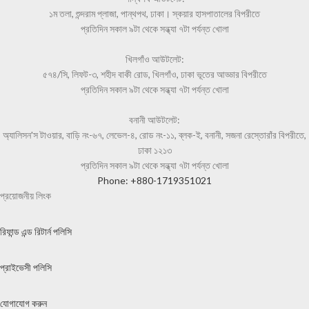
১ম তলা, শুন্দরাম প্লাজা, পান্থপথ, ঢাকা। স্কয়ার হাসপাতালের বিপরীতে
প্রতিদিন সকাল ৯টা থেকে সন্ধ্যা ৭টা পর্যন্ত খোলা
খিলগাঁও আউটলেট:
৫৭৪/সি, লিফট-৩, শহীদ বাকী রোড, খিলগাঁও, ঢাকা ভূতের আড্ডার বিপরীতে
প্রতিদিন সকাল ৯টা থেকে সন্ধ্যা ৭টা পর্যন্ত খোলা
বনানী আউটলেট:
অ্যালিসন'স টাওয়ার, বাড়ি নং-৬৭, লেভেল-৪, রোড নং-১১, ব্লক-ই, বনানী, সজনা রেস্তোরাঁর বিপরীতে,
ঢাকা ১২১৩
প্রতিদিন সকাল ৯টা থেকে সন্ধ্যা ৭টা পর্যন্ত খোলা
Phone: +880-1719351021
প্রয়োজনীয় লিংক
রিফান্ড এন্ড রিটার্ন পলিসি
প্রাইভেসী পলিসি
যোগাযোগ করুন