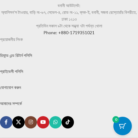
বনানী আউটলেট:
অ্যালিসন'স টাওয়ার, বাড়ি নং-৬৭, লেভেল-৪, রোড নং-১১, ব্লক-ই, বনানী, সজনা রেস্তোরাঁর বিপরীতে,
ঢাকা ১২১৩
প্রতিদিন সকাল ৯টা থেকে সন্ধ্যা ৭টা পর্যন্ত খোলা
Phone: +880-1719351021
প্রয়োজনীয় লিংক
রিফান্ড এন্ড রিটার্ন পলিসি
প্রাইভেসী পলিসি
যোগাযোগ করুন
আমাদের সম্পর্কে
0