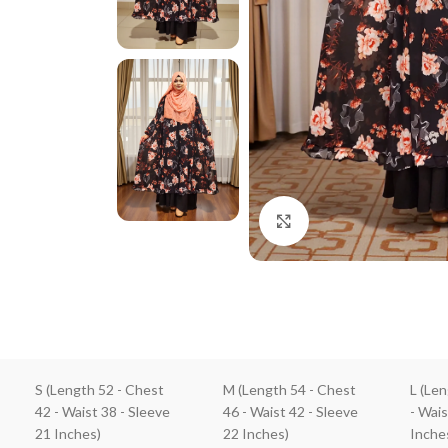
Click to enlarge
S (Length 52 - Chest
M (Length 54 - Chest
L (Le
42 - Waist 38 - Sleeve
46 - Waist 42 - Sleeve
- Wais
21 Inches)
22 Inches)
Inche