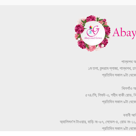
পান্থপথ 
১ম তলা, শুন্দরাম প্লাজা, পান্থপথ, 
প্রতিদিন সকাল ৯টা থেকে স
খিলগাঁও 
৫৭৪/সি, লিফট-৩, শহীদ বাকী রোড, খি
প্রতিদিন সকাল ৯টা থেকে স
বনানী আ
অ্যালিসন'স টাওয়ার, বাড়ি নং-৬৭, লেভেল-৪, রোড নং-১১,
প্রতিদিন সকাল ৯টা থেকে স
Phone: +880