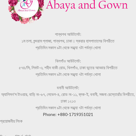
পান্থপথ আউটলেট:
১ম তলা, শুন্দরাম প্লাজা, পান্থপথ, ঢাকা। স্কয়ার হাসপাতালের বিপরীতে
প্রতিদিন সকাল ৯টা থেকে সন্ধ্যা ৭টা পর্যন্ত খোলা
খিলগাঁও আউটলেট:
৫৭৪/সি, লিফট-৩, শহীদ বাকী রোড, খিলগাঁও, ঢাকা ভূতের আড্ডার বিপরীতে
প্রতিদিন সকাল ৯টা থেকে সন্ধ্যা ৭টা পর্যন্ত খোলা
বনানী আউটলেট:
অ্যালিসন'স টাওয়ার, বাড়ি নং-৬৭, লেভেল-৪, রোড নং-১১, ব্লক-ই, বনানী, সজনা রেস্তোরাঁর বিপরীতে,
ঢাকা ১২১৩
প্রতিদিন সকাল ৯টা থেকে সন্ধ্যা ৭টা পর্যন্ত খোলা
Phone: +880-1719351021
প্রয়োজনীয় লিংক