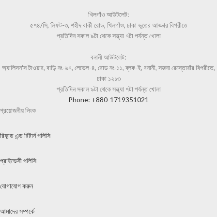
খিলগাঁও আউটলেট:
৫৭৪/সি, লিফট-৩, শহীদ বাকী রোড, খিলগাঁও, ঢাকা ভূতের আড্ডার বিপরীতে
প্রতিদিন সকাল ৯টা থেকে সন্ধ্যা ৭টা পর্যন্ত খোলা
বনানী আউটলেট:
অ্যালিসন'স টাওয়ার, বাড়ি নং-৬৭, লেভেল-৪, রোড নং-১১, ব্লক-ই, বনানী, সজনা রেস্তোরাঁর বিপরীতে,
ঢাকা ১২১৩
প্রতিদিন সকাল ৯টা থেকে সন্ধ্যা ৭টা পর্যন্ত খোলা
Phone: +880-1719351021
প্রয়োজনীয় লিংক
রিফান্ড এন্ড রিটার্ন পলিসি
প্রাইভেসী পলিসি
যোগাযোগ করুন
আমাদের সম্পর্কে