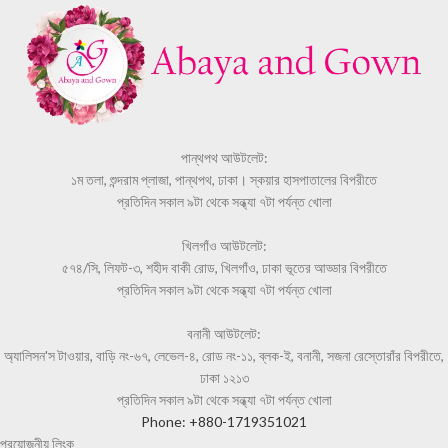
পান্থপথ আউটলেট:
১ম তলা, শুন্দরাম প্লাজা, পান্থপথ, ঢাকা। স্কয়ার হাসপাতালের বিপরীতে
প্রতিদিন সকাল ৯টা থেকে সন্ধ্যা ৭টা পর্যন্ত খোলা
খিলগাঁও আউটলেট:
৫৭৪/সি, লিফট-৩, শহীদ বাকী রোড, খিলগাঁও, ঢাকা ভূতের আড্ডার বিপরীতে
প্রতিদিন সকাল ৯টা থেকে সন্ধ্যা ৭টা পর্যন্ত খোলা
বনানী আউটলেট:
অ্যালিসন'স টাওয়ার, বাড়ি নং-৬৭, লেভেল-৪, রোড নং-১১, ব্লক-ই, বনানী, সজনা রেস্তোরাঁর বিপরীতে,
ঢাকা ১২১৩
প্রতিদিন সকাল ৯টা থেকে সন্ধ্যা ৭টা পর্যন্ত খোলা
Phone: +880-1719351021
প্রয়োজনীয় লিংক