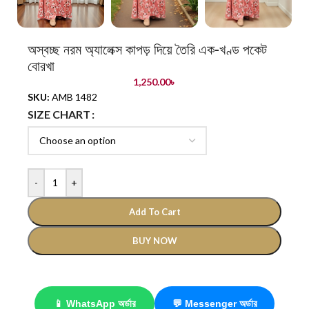
অস্বচ্ছ নরম অ্যালেক্স কাপড় দিয়ে তৈরি এক-খণ্ড পকেট
বোরখা
1,250.00
৳
SKU:
AMB 1482
SIZE CHART
-
+
Add To Cart
BUY NOW
📱 WhatsApp অর্ডার
💬 Messenger অর্ডার