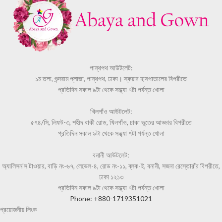
পান্থপথ আউটলেট:
১ম তলা, শুন্দরাম প্লাজা, পান্থপথ, ঢাকা। স্কয়ার হাসপাতালের বিপরীতে
প্রতিদিন সকাল ৯টা থেকে সন্ধ্যা ৭টা পর্যন্ত খোলা
খিলগাঁও আউটলেট:
৫৭৪/সি, লিফট-৩, শহীদ বাকী রোড, খিলগাঁও, ঢাকা ভূতের আড্ডার বিপরীতে
প্রতিদিন সকাল ৯টা থেকে সন্ধ্যা ৭টা পর্যন্ত খোলা
বনানী আউটলেট:
অ্যালিসন'স টাওয়ার, বাড়ি নং-৬৭, লেভেল-৪, রোড নং-১১, ব্লক-ই, বনানী, সজনা রেস্তোরাঁর বিপরীতে,
ঢাকা ১২১৩
প্রতিদিন সকাল ৯টা থেকে সন্ধ্যা ৭টা পর্যন্ত খোলা
Phone: +880-1719351021
প্রয়োজনীয় লিংক