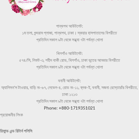
পান্থপথ আউটলেট:
১ম তলা, শুন্দরাম প্লাজা, পান্থপথ, ঢাকা। স্কয়ার হাসপাতালের বিপরীতে
প্রতিদিন সকাল ৯টা থেকে সন্ধ্যা ৭টা পর্যন্ত খোলা
খিলগাঁও আউটলেট:
৫৭৪/সি, লিফট-৩, শহীদ বাকী রোড, খিলগাঁও, ঢাকা ভূতের আড্ডার বিপরীতে
প্রতিদিন সকাল ৯টা থেকে সন্ধ্যা ৭টা পর্যন্ত খোলা
বনানী আউটলেট:
অ্যালিসন'স টাওয়ার, বাড়ি নং-৬৭, লেভেল-৪, রোড নং-১১, ব্লক-ই, বনানী, সজনা রেস্তোরাঁর বিপরীতে,
ঢাকা ১২১৩
প্রতিদিন সকাল ৯টা থেকে সন্ধ্যা ৭টা পর্যন্ত খোলা
Phone: +880-1719351021
প্রয়োজনীয় লিংক
রিফান্ড এন্ড রিটার্ন পলিসি