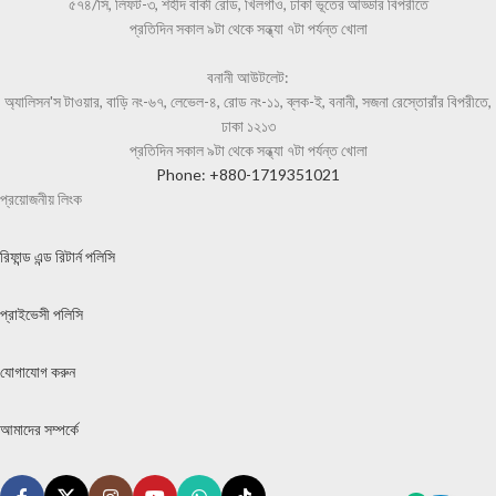
৫৭৪/সি, লিফট-৩, শহীদ বাকী রোড, খিলগাঁও, ঢাকা ভূতের আড্ডার বিপরীতে
প্রতিদিন সকাল ৯টা থেকে সন্ধ্যা ৭টা পর্যন্ত খোলা
বনানী আউটলেট:
অ্যালিসন'স টাওয়ার, বাড়ি নং-৬৭, লেভেল-৪, রোড নং-১১, ব্লক-ই, বনানী, সজনা রেস্তোরাঁর বিপরীতে,
ঢাকা ১২১৩
প্রতিদিন সকাল ৯টা থেকে সন্ধ্যা ৭টা পর্যন্ত খোলা
Phone: +880-1719351021
প্রয়োজনীয় লিংক
রিফান্ড এন্ড রিটার্ন পলিসি
প্রাইভেসী পলিসি
যোগাযোগ করুন
আমাদের সম্পর্কে