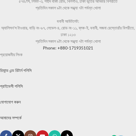
৫৭৪/সি, লিফট-৩, শহীদ বাকী রোড, খিলগাঁও, ঢাকা ভূতের আড্ডার বিপরীতে
প্রতিদিন সকাল ৯টা থেকে সন্ধ্যা ৭টা পর্যন্ত খোলা
বনানী আউটলেট:
অ্যালিসন'স টাওয়ার, বাড়ি নং-৬৭, লেভেল-৪, রোড নং-১১, ব্লক-ই, বনানী, সজনা রেস্তোরাঁর বিপরীতে,
ঢাকা ১২১৩
প্রতিদিন সকাল ৯টা থেকে সন্ধ্যা ৭টা পর্যন্ত খোলা
Phone: +880-1719351021
প্রয়োজনীয় লিংক
রিফান্ড এন্ড রিটার্ন পলিসি
প্রাইভেসী পলিসি
যোগাযোগ করুন
আমাদের সম্পর্কে