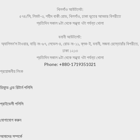
খিলগাঁও আউটলেট:
৫৭৪/সি, লিফট-৩, শহীদ বাকী রোড, খিলগাঁও, ঢাকা ভূতের আড্ডার বিপরীতে
প্রতিদিন সকাল ৯টা থেকে সন্ধ্যা ৭টা পর্যন্ত খোলা
বনানী আউটলেট:
অ্যালিসন'স টাওয়ার, বাড়ি নং-৬৭, লেভেল-৪, রোড নং-১১, ব্লক-ই, বনানী, সজনা রেস্তোরাঁর বিপরীতে,
ঢাকা ১২১৩
প্রতিদিন সকাল ৯টা থেকে সন্ধ্যা ৭টা পর্যন্ত খোলা
Phone: +880-1719351021
প্রয়োজনীয় লিংক
রিফান্ড এন্ড রিটার্ন পলিসি
প্রাইভেসী পলিসি
যোগাযোগ করুন
আমাদের সম্পর্কে