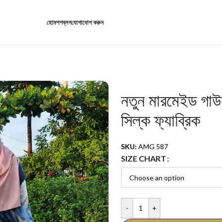
হোম
শপ
ব্লগ
যোগাযোগ করুন
নতুন মারমেইড গাউন 
সিল্ক ফ্যাব্রিক
SKU:
AMG 587
SIZE CHART
-
+