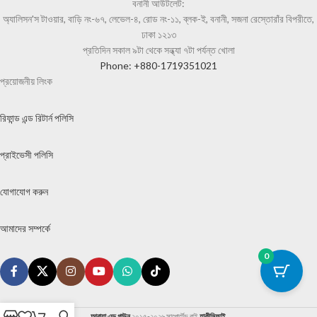
বনানী আউটলেট:
অ্যালিসন'স টাওয়ার, বাড়ি নং-৬৭, লেভেল-৪, রোড নং-১১, ব্লক-ই, বনানী, সজনা রেস্তোরাঁর বিপরীতে,
ঢাকা ১২১৩
প্রতিদিন সকাল ৯টা থেকে সন্ধ্যা ৭টা পর্যন্ত খোলা
Phone: +880-1719351021
প্রয়োজনীয় লিংক
রিফান্ড এন্ড রিটার্ন পলিসি
প্রাইভেসী পলিসি
যোগাযোগ করুন
আমাদের সম্পর্কে
0
আবায়া এন্ড গাউন
২০১৫-২০২৬ সাপোর্টেড বাই
হাকীমিফাই
.