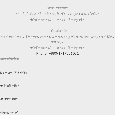
খিলগাঁও আউটলেট:
৫৭৪/সি, লিফট-৩, শহীদ বাকী রোড, খিলগাঁও, ঢাকা ভূতের আড্ডার বিপরীতে
প্রতিদিন সকাল ৯টা থেকে সন্ধ্যা ৭টা পর্যন্ত খোলা
বনানী আউটলেট:
অ্যালিসন'স টাওয়ার, বাড়ি নং-৬৭, লেভেল-৪, রোড নং-১১, ব্লক-ই, বনানী, সজনা রেস্তোরাঁর বিপরীতে,
ঢাকা ১২১৩
প্রতিদিন সকাল ৯টা থেকে সন্ধ্যা ৭টা পর্যন্ত খোলা
Phone: +880-1719351021
প্রয়োজনীয় লিংক
রিফান্ড এন্ড রিটার্ন পলিসি
প্রাইভেসী পলিসি
যোগাযোগ করুন
আমাদের সম্পর্কে