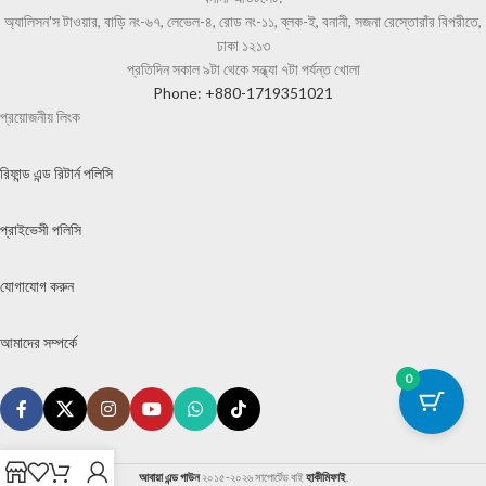
অ্যালিসন'স টাওয়ার, বাড়ি নং-৬৭, লেভেল-৪, রোড নং-১১, ব্লক-ই, বনানী, সজনা রেস্তোরাঁর বিপরীতে,
ঢাকা ১২১৩
প্রতিদিন সকাল ৯টা থেকে সন্ধ্যা ৭টা পর্যন্ত খোলা
Phone: +880-1719351021
প্রয়োজনীয় লিংক
রিফান্ড এন্ড রিটার্ন পলিসি
প্রাইভেসী পলিসি
যোগাযোগ করুন
আমাদের সম্পর্কে
0
আবায়া এন্ড গাউন
২০১৫-২০২৬ সাপোর্টেড বাই
হাকীমিফাই
.