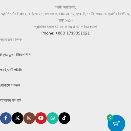
বনানী আউটলেট:
অ্যালিসন'স টাওয়ার, বাড়ি নং-৬৭, লেভেল-৪, রোড নং-১১, ব্লক-ই, বনানী, সজনা রেস্তোরাঁর বিপরীতে,
ঢাকা ১২১৩
প্রতিদিন সকাল ৯টা থেকে সন্ধ্যা ৭টা পর্যন্ত খোলা
Phone: +880-1719351021
প্রয়োজনীয় লিংক
রিফান্ড এন্ড রিটার্ন পলিসি
প্রাইভেসী পলিসি
যোগাযোগ করুন
আমাদের সম্পর্কে
0