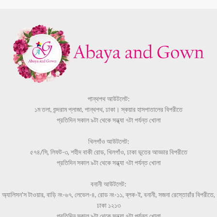
পান্থপথ আউটলেট:
১ম তলা, শুন্দরাম প্লাজা, পান্থপথ, ঢাকা। স্কয়ার হাসপাতালের বিপরীতে
প্রতিদিন সকাল ৯টা থেকে সন্ধ্যা ৭টা পর্যন্ত খোলা
খিলগাঁও আউটলেট:
৫৭৪/সি, লিফট-৩, শহীদ বাকী রোড, খিলগাঁও, ঢাকা ভূতের আড্ডার বিপরীতে
প্রতিদিন সকাল ৯টা থেকে সন্ধ্যা ৭টা পর্যন্ত খোলা
বনানী আউটলেট:
অ্যালিসন'স টাওয়ার, বাড়ি নং-৬৭, লেভেল-৪, রোড নং-১১, ব্লক-ই, বনানী, সজনা রেস্তোরাঁর বিপরীতে,
ঢাকা ১২১৩
প্রতিদিন সকাল ৯টা থেকে সন্ধ্যা ৭টা পর্যন্ত খোলা