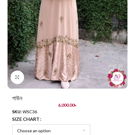
Click to enlarge
গাউন
6,000.00
৳
SKU:
WSC36
SIZE CHART