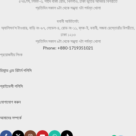
৫৭৪/সি, লিফট-৩, শহীদ বাকী রোড, খিলগাঁও, ঢাকা ভূতের আড্ডার বিপরীতে
প্রতিদিন সকাল ৯টা থেকে সন্ধ্যা ৭টা পর্যন্ত খোলা
বনানী আউটলেট:
অ্যালিসন'স টাওয়ার, বাড়ি নং-৬৭, লেভেল-৪, রোড নং-১১, ব্লক-ই, বনানী, সজনা রেস্তোরাঁর বিপরীতে,
ঢাকা ১২১৩
প্রতিদিন সকাল ৯টা থেকে সন্ধ্যা ৭টা পর্যন্ত খোলা
Phone: +880-1719351021
প্রয়োজনীয় লিংক
রিফান্ড এন্ড রিটার্ন পলিসি
প্রাইভেসী পলিসি
যোগাযোগ করুন
আমাদের সম্পর্কে