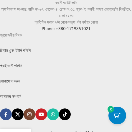
বনানী আউটলেট:
অ্যালিসন'স টাওয়ার, বাড়ি নং-৬৭, লেভেল-৪, রোড নং-১১, ব্লক-ই, বনানী, সজনা রেস্তোরাঁর বিপরীতে,
ঢাকা ১২১৩
প্রতিদিন সকাল ৯টা থেকে সন্ধ্যা ৭টা পর্যন্ত খোলা
Phone: +880-1719351021
প্রয়োজনীয় লিংক
রিফান্ড এন্ড রিটার্ন পলিসি
প্রাইভেসী পলিসি
যোগাযোগ করুন
আমাদের সম্পর্কে
0