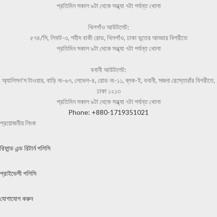
প্রতিদিন সকাল ৯টা থেকে সন্ধ্যা ৭টা পর্যন্ত খোলা
খিলগাঁও আউটলেট:
৫৭৪/সি, লিফট-৩, শহীদ বাকী রোড, খিলগাঁও, ঢাকা ভূতের আড্ডার বিপরীতে
প্রতিদিন সকাল ৯টা থেকে সন্ধ্যা ৭টা পর্যন্ত খোলা
বনানী আউটলেট:
অ্যালিসন'স টাওয়ার, বাড়ি নং-৬৭, লেভেল-৪, রোড নং-১১, ব্লক-ই, বনানী, সজনা রেস্তোরাঁর বিপরীতে,
ঢাকা ১২১৩
প্রতিদিন সকাল ৯টা থেকে সন্ধ্যা ৭টা পর্যন্ত খোলা
Phone: +880-1719351021
প্রয়োজনীয় লিংক
রিফান্ড এন্ড রিটার্ন পলিসি
প্রাইভেসী পলিসি
যোগাযোগ করুন