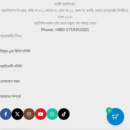
বনানী আউটলেট:
অ্যালিসন'স টাওয়ার, বাড়ি নং-৬৭, লেভেল-৪, রোড নং-১১, ব্লক-ই, বনানী, সজনা রেস্তোরাঁর বিপরীতে,
ঢাকা ১২১৩
প্রতিদিন সকাল ৯টা থেকে সন্ধ্যা ৭টা পর্যন্ত খোলা
Phone: +880-1719351021
প্রয়োজনীয় লিংক
রিফান্ড এন্ড রিটার্ন পলিসি
প্রাইভেসী পলিসি
যোগাযোগ করুন
আমাদের সম্পর্কে
0