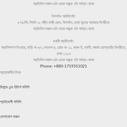
প্রতিদিন সকাল ৯টা থেকে সন্ধ্যা ৭টা পর্যন্ত খোলা
খিলগাঁও আউটলেট:
৫৭৪/সি, লিফট-৩, শহীদ বাকী রোড, খিলগাঁও, ঢাকা ভূতের আড্ডার বিপরীতে
প্রতিদিন সকাল ৯টা থেকে সন্ধ্যা ৭টা পর্যন্ত খোলা
বনানী আউটলেট:
অ্যালিসন'স টাওয়ার, বাড়ি নং-৬৭, লেভেল-৪, রোড নং-১১, ব্লক-ই, বনানী, সজনা রেস্তোরাঁর বিপরীতে,
ঢাকা ১২১৩
প্রতিদিন সকাল ৯টা থেকে সন্ধ্যা ৭টা পর্যন্ত খোলা
Phone: +880-1719351021
প্রয়োজনীয় লিংক
রিফান্ড এন্ড রিটার্ন পলিসি
প্রাইভেসী পলিসি
যোগাযোগ করুন