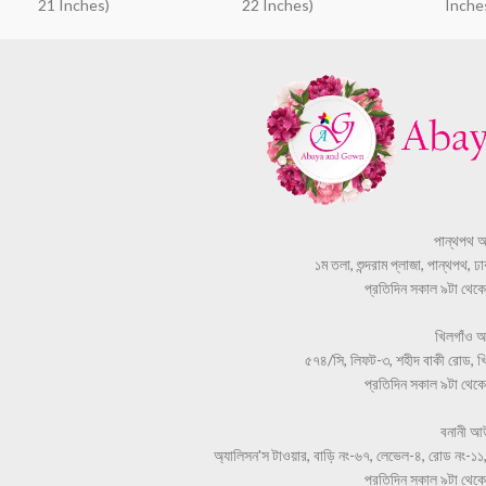
21 Inches)
22 Inches)
Inche
পান্থপথ 
১ম তলা, শুন্দরাম প্লাজা, পান্থপথ, 
প্রতিদিন সকাল ৯টা থেকে স
খিলগাঁও 
৫৭৪/সি, লিফট-৩, শহীদ বাকী রোড, খি
প্রতিদিন সকাল ৯টা থেকে স
বনানী আ
অ্যালিসন'স টাওয়ার, বাড়ি নং-৬৭, লেভেল-৪, রোড নং-১১,
প্রতিদিন সকাল ৯টা থেকে স