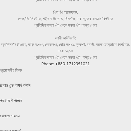
খিলগাঁও আউটলেট:
৫৭৪/সি, লিফট-৩, শহীদ বাকী রোড, খিলগাঁও, ঢাকা ভূতের আড্ডার বিপরীতে
প্রতিদিন সকাল ৯টা থেকে সন্ধ্যা ৭টা পর্যন্ত খোলা
বনানী আউটলেট:
অ্যালিসন'স টাওয়ার, বাড়ি নং-৬৭, লেভেল-৪, রোড নং-১১, ব্লক-ই, বনানী, সজনা রেস্তোরাঁর বিপরীতে,
ঢাকা ১২১৩
প্রতিদিন সকাল ৯টা থেকে সন্ধ্যা ৭টা পর্যন্ত খোলা
Phone: +880-1719351021
প্রয়োজনীয় লিংক
রিফান্ড এন্ড রিটার্ন পলিসি
প্রাইভেসী পলিসি
যোগাযোগ করুন
আমাদের সম্পর্কে