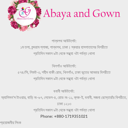
পান্থপথ আউটলেট:
১ম তলা, শুন্দরাম প্লাজা, পান্থপথ, ঢাকা। স্কয়ার হাসপাতালের বিপরীতে
প্রতিদিন সকাল ৯টা থেকে সন্ধ্যা ৭টা পর্যন্ত খোলা
খিলগাঁও আউটলেট:
৫৭৪/সি, লিফট-৩, শহীদ বাকী রোড, খিলগাঁও, ঢাকা ভূতের আড্ডার বিপরীতে
প্রতিদিন সকাল ৯টা থেকে সন্ধ্যা ৭টা পর্যন্ত খোলা
বনানী আউটলেট:
অ্যালিসন'স টাওয়ার, বাড়ি নং-৬৭, লেভেল-৪, রোড নং-১১, ব্লক-ই, বনানী, সজনা রেস্তোরাঁর বিপরীতে,
ঢাকা ১২১৩
প্রতিদিন সকাল ৯টা থেকে সন্ধ্যা ৭টা পর্যন্ত খোলা
Phone: +880-1719351021
প্রয়োজনীয় লিংক