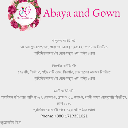
পান্থপথ আউটলেট:
১ম তলা, শুন্দরাম প্লাজা, পান্থপথ, ঢাকা। স্কয়ার হাসপাতালের বিপরীতে
প্রতিদিন সকাল ৯টা থেকে সন্ধ্যা ৭টা পর্যন্ত খোলা
খিলগাঁও আউটলেট:
৫৭৪/সি, লিফট-৩, শহীদ বাকী রোড, খিলগাঁও, ঢাকা ভূতের আড্ডার বিপরীতে
প্রতিদিন সকাল ৯টা থেকে সন্ধ্যা ৭টা পর্যন্ত খোলা
বনানী আউটলেট:
অ্যালিসন'স টাওয়ার, বাড়ি নং-৬৭, লেভেল-৪, রোড নং-১১, ব্লক-ই, বনানী, সজনা রেস্তোরাঁর বিপরীতে,
ঢাকা ১২১৩
প্রতিদিন সকাল ৯টা থেকে সন্ধ্যা ৭টা পর্যন্ত খোলা
Phone: +880-1719351021
প্রয়োজনীয় লিংক