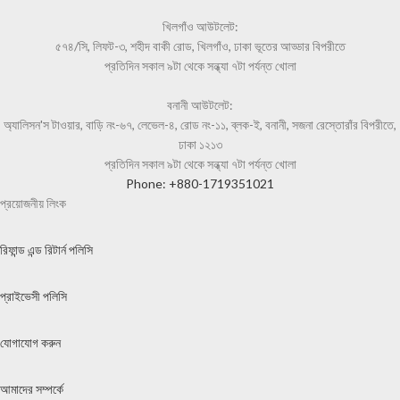
খিলগাঁও আউটলেট:
৫৭৪/সি, লিফট-৩, শহীদ বাকী রোড, খিলগাঁও, ঢাকা ভূতের আড্ডার বিপরীতে
প্রতিদিন সকাল ৯টা থেকে সন্ধ্যা ৭টা পর্যন্ত খোলা
বনানী আউটলেট:
অ্যালিসন'স টাওয়ার, বাড়ি নং-৬৭, লেভেল-৪, রোড নং-১১, ব্লক-ই, বনানী, সজনা রেস্তোরাঁর বিপরীতে,
ঢাকা ১২১৩
প্রতিদিন সকাল ৯টা থেকে সন্ধ্যা ৭টা পর্যন্ত খোলা
Phone: +880-1719351021
প্রয়োজনীয় লিংক
রিফান্ড এন্ড রিটার্ন পলিসি
প্রাইভেসী পলিসি
যোগাযোগ করুন
আমাদের সম্পর্কে