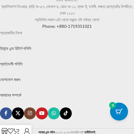
অ্যালিসন'স টাওয়ার, বাড়ি নং-৬৭, লেভেল-৪, রোড নং-১১, ব্লক-ই, বনানী, সজনা রেস্তোরাঁর বিপরীতে,
ঢাকা ১২১৩
প্রতিদিন সকাল ৯টা থেকে সন্ধ্যা ৭টা পর্যন্ত খোলা
Phone: +880-1719351021
প্রয়োজনীয় লিংক
রিফান্ড এন্ড রিটার্ন পলিসি
প্রাইভেসী পলিসি
যোগাযোগ করুন
আমাদের সম্পর্কে
0
আবায়া এন্ড গাউন
২০১৫-২০২৬ সাপোর্টেড বাই
হাকীমিফাই
.