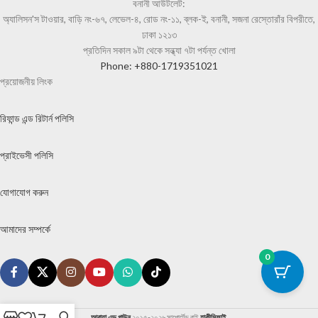
বনানী আউটলেট:
অ্যালিসন'স টাওয়ার, বাড়ি নং-৬৭, লেভেল-৪, রোড নং-১১, ব্লক-ই, বনানী, সজনা রেস্তোরাঁর বিপরীতে,
ঢাকা ১২১৩
প্রতিদিন সকাল ৯টা থেকে সন্ধ্যা ৭টা পর্যন্ত খোলা
Phone: +880-1719351021
প্রয়োজনীয় লিংক
রিফান্ড এন্ড রিটার্ন পলিসি
প্রাইভেসী পলিসি
যোগাযোগ করুন
আমাদের সম্পর্কে
0
আবায়া এন্ড গাউন
২০১৫-২০২৬ সাপোর্টেড বাই
হাকীমিফাই
.