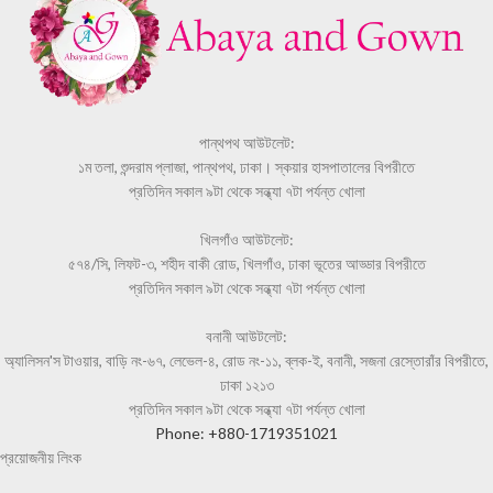
পান্থপথ আউটলেট:
১ম তলা, শুন্দরাম প্লাজা, পান্থপথ, ঢাকা। স্কয়ার হাসপাতালের বিপরীতে
প্রতিদিন সকাল ৯টা থেকে সন্ধ্যা ৭টা পর্যন্ত খোলা
খিলগাঁও আউটলেট:
৫৭৪/সি, লিফট-৩, শহীদ বাকী রোড, খিলগাঁও, ঢাকা ভূতের আড্ডার বিপরীতে
প্রতিদিন সকাল ৯টা থেকে সন্ধ্যা ৭টা পর্যন্ত খোলা
বনানী আউটলেট:
অ্যালিসন'স টাওয়ার, বাড়ি নং-৬৭, লেভেল-৪, রোড নং-১১, ব্লক-ই, বনানী, সজনা রেস্তোরাঁর বিপরীতে,
ঢাকা ১২১৩
প্রতিদিন সকাল ৯টা থেকে সন্ধ্যা ৭টা পর্যন্ত খোলা
Phone: +880-1719351021
প্রয়োজনীয় লিংক