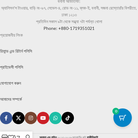
বনানী আউটলেট:
অ্যালিসন'স টাওয়ার, বাড়ি নং-৬৭, লেভেল-৪, রোড নং-১১, ব্লক-ই, বনানী, সজনা রেস্তোরাঁর বিপরীতে,
ঢাকা ১২১৩
প্রতিদিন সকাল ৯টা থেকে সন্ধ্যা ৭টা পর্যন্ত খোলা
Phone: +880-1719351021
প্রয়োজনীয় লিংক
রিফান্ড এন্ড রিটার্ন পলিসি
প্রাইভেসী পলিসি
যোগাযোগ করুন
আমাদের সম্পর্কে
0
আবায়া এন্ড গাউন
২০১৫-২০২৬ সাপোর্টেড বাই
হাকীমিফাই
.