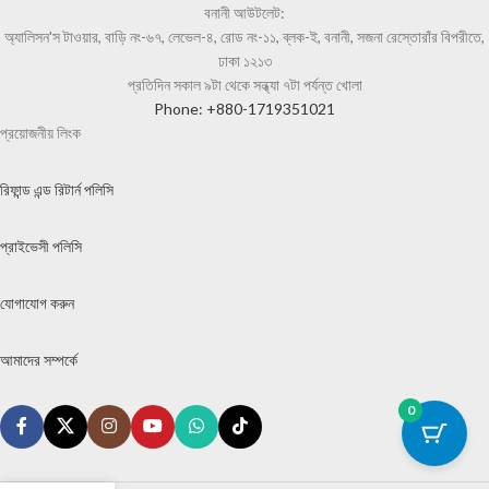
বনানী আউটলেট:
অ্যালিসন'স টাওয়ার, বাড়ি নং-৬৭, লেভেল-৪, রোড নং-১১, ব্লক-ই, বনানী, সজনা রেস্তোরাঁর বিপরীতে,
ঢাকা ১২১৩
প্রতিদিন সকাল ৯টা থেকে সন্ধ্যা ৭টা পর্যন্ত খোলা
Phone: +880-1719351021
প্রয়োজনীয় লিংক
রিফান্ড এন্ড রিটার্ন পলিসি
প্রাইভেসী পলিসি
যোগাযোগ করুন
আমাদের সম্পর্কে
0