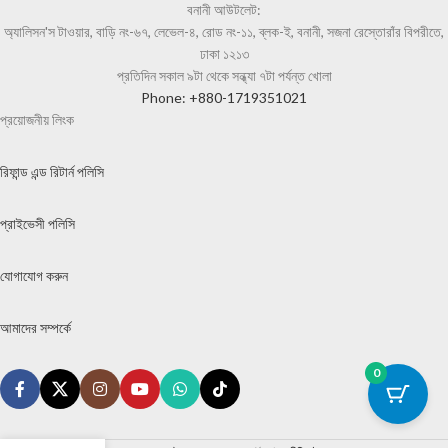
বনানী আউটলেট:
অ্যালিসন'স টাওয়ার, বাড়ি নং-৬৭, লেভেল-৪, রোড নং-১১, ব্লক-ই, বনানী, সজনা রেস্তোরাঁর বিপরীতে,
ঢাকা ১২১৩
প্রতিদিন সকাল ৯টা থেকে সন্ধ্যা ৭টা পর্যন্ত খোলা
Phone: +880-1719351021
প্রয়োজনীয় লিংক
রিফান্ড এন্ড রিটার্ন পলিসি
প্রাইভেসী পলিসি
যোগাযোগ করুন
আমাদের সম্পর্কে
0