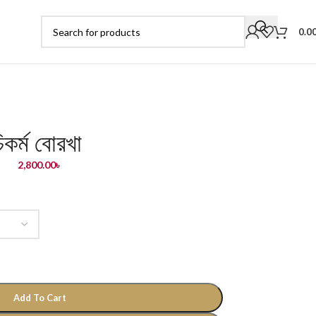
0.0
িকর্ম বোরখা
2,800.00
৳
Add To Cart