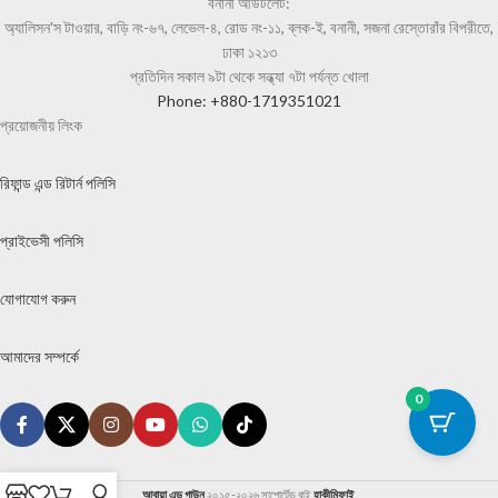
বনানী আউটলেট:
অ্যালিসন'স টাওয়ার, বাড়ি নং-৬৭, লেভেল-৪, রোড নং-১১, ব্লক-ই, বনানী, সজনা রেস্তোরাঁর বিপরীতে,
ঢাকা ১২১৩
প্রতিদিন সকাল ৯টা থেকে সন্ধ্যা ৭টা পর্যন্ত খোলা
Phone: +880-1719351021
প্রয়োজনীয় লিংক
রিফান্ড এন্ড রিটার্ন পলিসি
প্রাইভেসী পলিসি
যোগাযোগ করুন
আমাদের সম্পর্কে
0
আবায়া এন্ড গাউন
২০১৫-২০২৬ সাপোর্টেড বাই
হাকীমিফাই
.