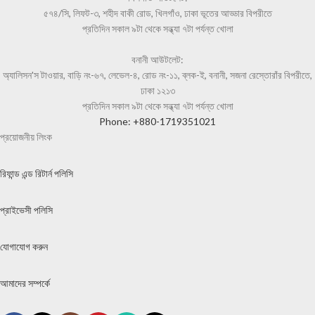
৫৭৪/সি, লিফট-৩, শহীদ বাকী রোড, খিলগাঁও, ঢাকা ভূতের আড্ডার বিপরীতে
প্রতিদিন সকাল ৯টা থেকে সন্ধ্যা ৭টা পর্যন্ত খোলা
বনানী আউটলেট:
অ্যালিসন'স টাওয়ার, বাড়ি নং-৬৭, লেভেল-৪, রোড নং-১১, ব্লক-ই, বনানী, সজনা রেস্তোরাঁর বিপরীতে,
ঢাকা ১২১৩
প্রতিদিন সকাল ৯টা থেকে সন্ধ্যা ৭টা পর্যন্ত খোলা
Phone: +880-1719351021
প্রয়োজনীয় লিংক
রিফান্ড এন্ড রিটার্ন পলিসি
প্রাইভেসী পলিসি
যোগাযোগ করুন
আমাদের সম্পর্কে