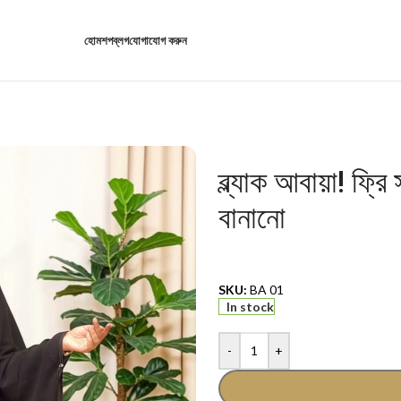
হোম
শপ
ব্লগ
যোগাযোগ করুন
ব্ল্যাক আবায়া! ফ্
বানানো
SKU:
BA 01
In stock
-
+