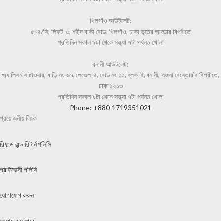
খিলগাঁও আউটলেট:
৫৭৪/সি, লিফট-৩, শহীদ বাকী রোড, খিলগাঁও, ঢাকা ভূতের আড্ডার বিপরীতে
প্রতিদিন সকাল ৯টা থেকে সন্ধ্যা ৭টা পর্যন্ত খোলা
বনানী আউটলেট:
অ্যালিসন'স টাওয়ার, বাড়ি নং-৬৭, লেভেল-৪, রোড নং-১১, ব্লক-ই, বনানী, সজনা রেস্তোরাঁর বিপরীতে,
ঢাকা ১২১৩
প্রতিদিন সকাল ৯টা থেকে সন্ধ্যা ৭টা পর্যন্ত খোলা
Phone: +880-1719351021
প্রয়োজনীয় লিংক
রিফান্ড এন্ড রিটার্ন পলিসি
প্রাইভেসী পলিসি
যোগাযোগ করুন
আমাদের সম্পর্কে