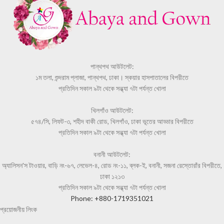
পান্থপথ আউটলেট:
১ম তলা, শুন্দরাম প্লাজা, পান্থপথ, ঢাকা। স্কয়ার হাসপাতালের বিপরীতে
প্রতিদিন সকাল ৯টা থেকে সন্ধ্যা ৭টা পর্যন্ত খোলা
খিলগাঁও আউটলেট:
৫৭৪/সি, লিফট-৩, শহীদ বাকী রোড, খিলগাঁও, ঢাকা ভূতের আড্ডার বিপরীতে
প্রতিদিন সকাল ৯টা থেকে সন্ধ্যা ৭টা পর্যন্ত খোলা
বনানী আউটলেট:
অ্যালিসন'স টাওয়ার, বাড়ি নং-৬৭, লেভেল-৪, রোড নং-১১, ব্লক-ই, বনানী, সজনা রেস্তোরাঁর বিপরীতে,
ঢাকা ১২১৩
প্রতিদিন সকাল ৯টা থেকে সন্ধ্যা ৭টা পর্যন্ত খোলা
Phone: +880-1719351021
প্রয়োজনীয় লিংক