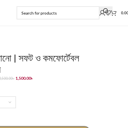
0.0
িমোনো | সফট ও কমফোর্টেবল
র
1,500.00
৳
2,500.00
৳