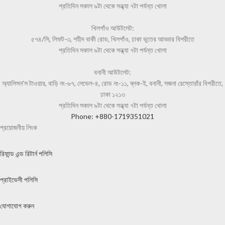
প্রতিদিন সকাল ৯টা থেকে সন্ধ্যা ৭টা পর্যন্ত খোলা
খিলগাঁও আউটলেট:
৫৭৪/সি, লিফট-৩, শহীদ বাকী রোড, খিলগাঁও, ঢাকা ভূতের আড্ডার বিপরীতে
প্রতিদিন সকাল ৯টা থেকে সন্ধ্যা ৭টা পর্যন্ত খোলা
বনানী আউটলেট:
অ্যালিসন'স টাওয়ার, বাড়ি নং-৬৭, লেভেল-৪, রোড নং-১১, ব্লক-ই, বনানী, সজনা রেস্তোরাঁর বিপরীতে,
ঢাকা ১২১৩
প্রতিদিন সকাল ৯টা থেকে সন্ধ্যা ৭টা পর্যন্ত খোলা
Phone: +880-1719351021
প্রয়োজনীয় লিংক
রিফান্ড এন্ড রিটার্ন পলিসি
প্রাইভেসী পলিসি
যোগাযোগ করুন