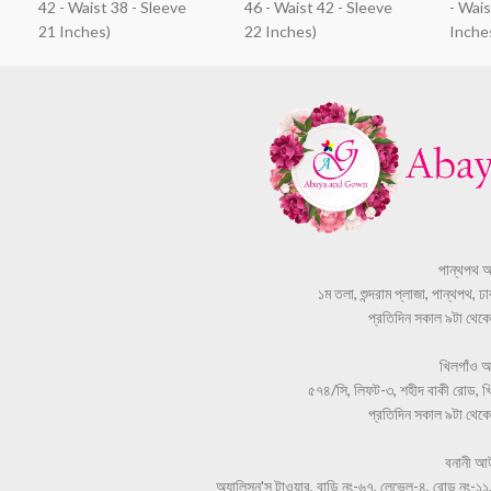
42 - Waist 38 - Sleeve
46 - Waist 42 - Sleeve
- Wais
21 Inches)
22 Inches)
Inche
পান্থপথ 
১ম তলা, শুন্দরাম প্লাজা, পান্থপথ, 
প্রতিদিন সকাল ৯টা থেকে স
খিলগাঁও 
৫৭৪/সি, লিফট-৩, শহীদ বাকী রোড, খি
প্রতিদিন সকাল ৯টা থেকে স
বনানী আ
অ্যালিসন'স টাওয়ার, বাড়ি নং-৬৭, লেভেল-৪, রোড নং-১১,