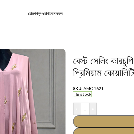
হোম
শপ
ব্লগ
যোগাযোগ করুন
বেস্ট সেলিং কারচুপ
প্রিমিয়াম কোয়ালিট
SKU:
AMC 1621
In stock
-
+