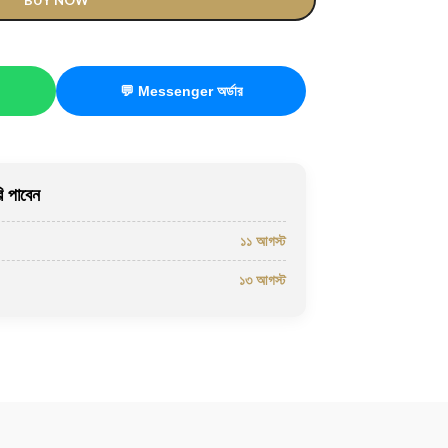
BUY NOW
💬 Messenger অর্ডার
 পাবেন
১১ আগস্ট
১৩ আগস্ট