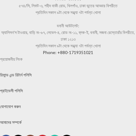
৫৭৪/সি, লিফট-৩, শহীদ বাকী রোড, খিলগাঁও, ঢাকা ভূতের আড্ডার বিপরীতে
প্রতিদিন সকাল ৯টা থেকে সন্ধ্যা ৭টা পর্যন্ত খোলা
বনানী আউটলেট:
অ্যালিসন'স টাওয়ার, বাড়ি নং-৬৭, লেভেল-৪, রোড নং-১১, ব্লক-ই, বনানী, সজনা রেস্তোরাঁর বিপরীতে,
ঢাকা ১২১৩
প্রতিদিন সকাল ৯টা থেকে সন্ধ্যা ৭টা পর্যন্ত খোলা
Phone: +880-1719351021
প্রয়োজনীয় লিংক
রিফান্ড এন্ড রিটার্ন পলিসি
প্রাইভেসী পলিসি
যোগাযোগ করুন
আমাদের সম্পর্কে