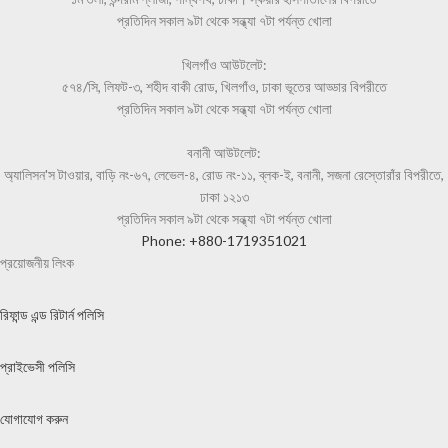
প্রতিদিন সকাল ৯টা থেকে সন্ধ্যা ৭টা পর্যন্ত খোলা
খিলগাঁও আউটলেট:
৫৭৪/সি, লিফট-৩, শহীদ বাকী রোড, খিলগাঁও, ঢাকা ভূতের আড্ডার বিপরীতে
প্রতিদিন সকাল ৯টা থেকে সন্ধ্যা ৭টা পর্যন্ত খোলা
বনানী আউটলেট:
অ্যালিসন'স টাওয়ার, বাড়ি নং-৬৭, লেভেল-৪, রোড নং-১১, ব্লক-ই, বনানী, সজনা রেস্তোরাঁর বিপরীতে,
ঢাকা ১২১৩
প্রতিদিন সকাল ৯টা থেকে সন্ধ্যা ৭টা পর্যন্ত খোলা
Phone: +880-1719351021
প্রয়োজনীয় লিংক
রিফান্ড এন্ড রিটার্ন পলিসি
প্রাইভেসী পলিসি
যোগাযোগ করুন