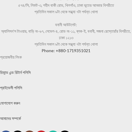
৫৭৪/সি, লিফট-৩, শহীদ বাকী রোড, খিলগাঁও, ঢাকা ভূতের আড্ডার বিপরীতে
প্রতিদিন সকাল ৯টা থেকে সন্ধ্যা ৭টা পর্যন্ত খোলা
বনানী আউটলেট:
অ্যালিসন'স টাওয়ার, বাড়ি নং-৬৭, লেভেল-৪, রোড নং-১১, ব্লক-ই, বনানী, সজনা রেস্তোরাঁর বিপরীতে,
ঢাকা ১২১৩
প্রতিদিন সকাল ৯টা থেকে সন্ধ্যা ৭টা পর্যন্ত খোলা
Phone: +880-1719351021
প্রয়োজনীয় লিংক
রিফান্ড এন্ড রিটার্ন পলিসি
প্রাইভেসী পলিসি
যোগাযোগ করুন
আমাদের সম্পর্কে