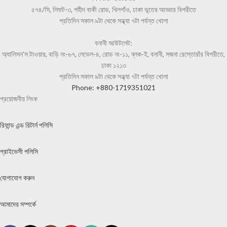
৫৭৪/সি, লিফট-৩, শহীদ বাকী রোড, খিলগাঁও, ঢাকা ভূতের আড্ডার বিপরীতে
প্রতিদিন সকাল ৯টা থেকে সন্ধ্যা ৭টা পর্যন্ত খোলা
বনানী আউটলেট:
অ্যালিসন'স টাওয়ার, বাড়ি নং-৬৭, লেভেল-৪, রোড নং-১১, ব্লক-ই, বনানী, সজনা রেস্তোরাঁর বিপরীতে,
ঢাকা ১২১৩
প্রতিদিন সকাল ৯টা থেকে সন্ধ্যা ৭টা পর্যন্ত খোলা
Phone: +880-1719351021
প্রয়োজনীয় লিংক
রিফান্ড এন্ড রিটার্ন পলিসি
প্রাইভেসী পলিসি
যোগাযোগ করুন
আমাদের সম্পর্কে